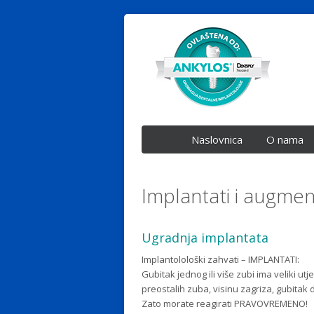
Naslovnica
O nama
Implantati i augment
Ugradnja implantata
Implantolološki zahvati – IMPLANTATI:
Gubitak jednog ili više zubi ima veliki ut
preostalih zuba, visinu zagriza, gubitak 
Zato morate reagirati PRAVOVREMENO!