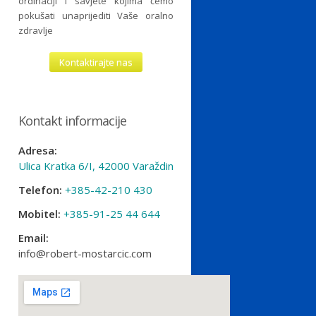
ordinaciji i savjete kojima ćemo
pokušati unaprijediti Vaše oralno
zdravlje
Kontaktirajte nas
Kontakt informacije
Adresa:
Ulica Kratka 6/I, 42000 Varaždin
Telefon:
+385-42-210 430
Mobitel:
+385-91-25 44 644
Email:
info@robert-mostarcic.com