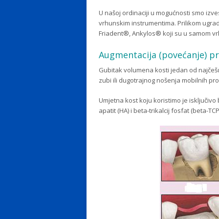
U našoj ordinaciji u mogućnosti smo izve
vrhunskim instrumentima. Prilikom ugra
Friadent®, Ankylos® koji su u samom vr
Augmentacija (povećanje) p
Gubitak volumena kosti jedan od najčešć
zubi ili dugotrajnog nošenja mobilnih pr
Umjetna kost koju koristimo je isključivo b
apatit (HA) i beta-trikalcij fosfat (beta-