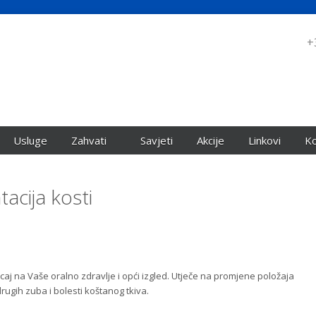
+
Usluge
Zahvati
Savjeti
Akcije
Linkovi
Ko
acija kosti
jecaj na Vaše oralno zdravlje i opći izgled. Utječe na promjene položaja
drugih zuba i bolesti koštanog tkiva.