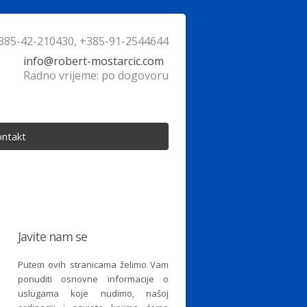
385-42-210430, +385-91-2544644
info@robert-mostarcic.com
Radno vrijeme: po dogovoru
ntakt
Javite nam se
Putem ovih stranicama želimo Vam
ponuditi osnovne informacije o
uslugama koje nudimo, našoj