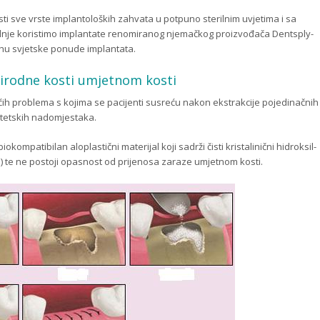
sti sve vrste implantoloških zahvata u potpuno sterilnim uvjetima i sa
dnje koristimo implantate renomiranog njemačkog proizvođača Dentsply-
hu svjetske ponude implantata.
rirodne kosti umjetnom kosti
ih problema s kojima se pacijenti susreću nakon ekstrakcije pojedinačnih
otetskih nadomjestaka.
iokompatibilan aloplastični materijal koji sadrži čisti kristalinični hidroksil-
TCP) te ne postoji opasnost od prijenosa zaraze umjetnom kosti.